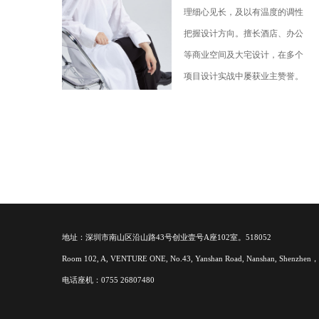
理细心见长，及以有温度的调性
把握设计方向。擅长酒店、办公
等商业空间及大宅设计，在多个
项目设计实战中屡获业主赞誉。
地址：深圳市南山区沿山路43号创业壹号A座102室。518052
Room 102, A, VENTURE ONE, No.43, Yanshan Road, Nanshan, Shenzhen，
电话座机：0755 26807480