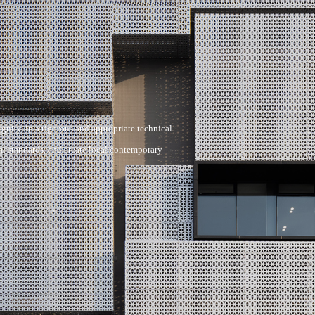
gnity, in a rigorous and appropriate technical 
al standards, and create local contemporary 