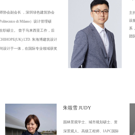
师协会副会长 ，深圳绿色建筑协会
主
设
cnico di Milano）设计管理硕
系
在职硕士。 曾于马来西亚工作，后
团
IHOPE(UK) LTD. 朱海博建筑设计
间设计于一体，在国际专业领域获奖
朱筱雪 JUDY
园林景观学士、城市规划硕士、资
深景观人、高级工程师、IAPC国际