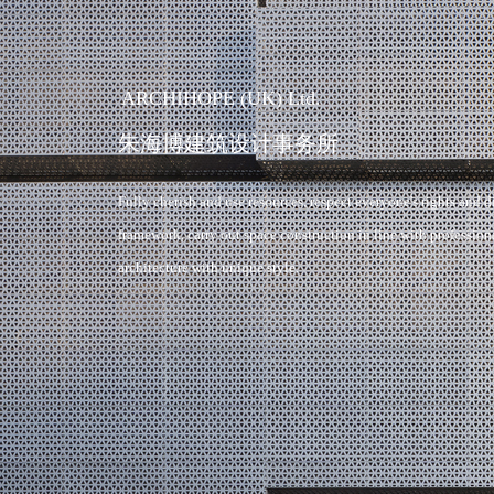
ARCHIHOPE (UK) Ltd.
朱海博建筑设计事务所
Fully cherish and use resources, respect everyone's rights and di
framework, carry out space construction in line with profession
architecture with unique style.